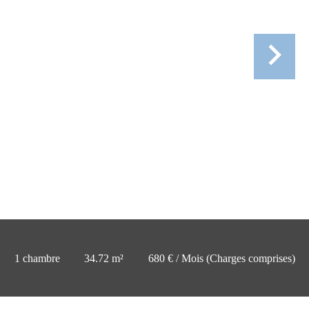
1 chambre
34.72 m²
680 € / Mois (Charges comprises)