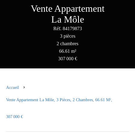
Vente Appartement
La Môle
Réf. 84179873
3 pièces
2 chambres
66.61 m²
307 000 €
Accueil
Vente Appartement La Môle, 3 Pièces, 2 Chambres, 66.61 M²,
307 000 €