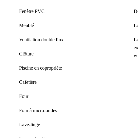
Fenêtre PVC
Dé
Meublé
L
Ventilation double flux
Le
ex
Clôture
w
Piscine en copropriété
Cafetière
Four
Four à micro-ondes
Lave-linge